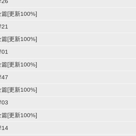
26
篇[更新100%]
21
篇[更新100%]
01
篇[更新100%]
47
篇[更新100%]
03
篇[更新100%]
14