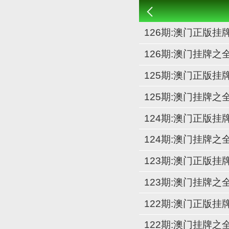
126期:澳门正版挂牌
126期:澳门挂牌之全
125期:澳门正版挂牌
125期:澳门挂牌之全
124期:澳门正版挂牌
124期:澳门挂牌之全
123期:澳门正版挂牌
123期:澳门挂牌之全
122期:澳门正版挂牌
122期:澳门挂牌之全