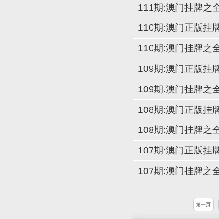
111期:澳门挂牌之全
110期:澳门正版挂牌
110期:澳门挂牌之全
109期:澳门正版挂牌
109期:澳门挂牌之全
108期:澳门正版挂牌
108期:澳门挂牌之全
107期:澳门正版挂牌
107期:澳门挂牌之全
第一页