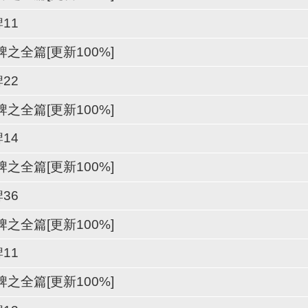
11
牌之全篇[更新100%]
22
牌之全篇[更新100%]
14
牌之全篇[更新100%]
36
牌之全篇[更新100%]
11
牌之全篇[更新100%]