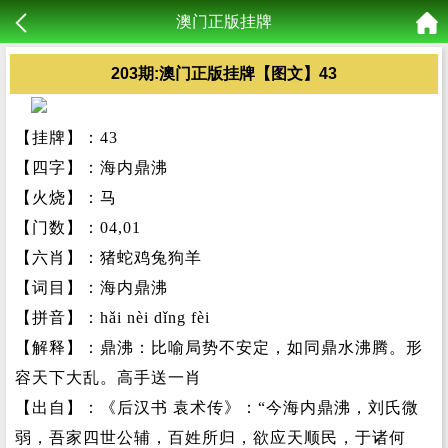
澳门正版挂牌
203期:澳门正版挂牌【图文】43
【挂牌】：43
【四字】：海内鼎沸
【火烧】：马
【门数】：04,01
【六肖】：猪蛇鸡兔狗羊
【词目】：海内鼎沸
【拼音】：hǎi nèi dǐng fèi
【解释】：鼎沸：比喻局势不安定，如同鼎水沸腾。形
容天下大乱。高手送一肖
【出自】：《后汉书 袁术传》：“今海内鼎沸，刘氏微
弱，吾家四世公辅，百姓所归，欲应天顺民，于诸何