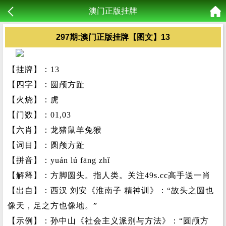
澳门正版挂牌
297期:澳门正版挂牌【图文】13
【挂牌】：13
【四字】：圆颅方趾
【火烧】：虎
【门数】：01,03
【六肖】：龙猪鼠羊兔猴
【词目】：圆颅方趾
【拼音】：yuán lú fāng zhǐ
【解释】：方脚圆头。指人类。关注49s.cc高手送一肖
【出自】：西汉 刘安《淮南子 精神训》：“故头之圆也
像天，足之方也像地。”
【示例】：孙中山《社会主义派别与方法》：“圆颅方