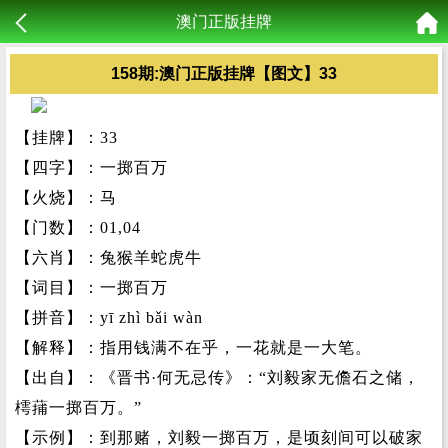
澳门正版挂牌
158期:澳门正版挂牌【图文】33
【挂牌】：33
【四字】：一掷百万
【火烧】：马
【门数】：01,04
【六肖】：兔猴羊蛇虎牛
【词目】：一掷百万
【拼音】：yī zhì bǎi wàn
【解释】：指用钱满不在乎，一花就是一大笔。
【出自】：《晋书·何无忌传》：“刘毅家无儋石之储，
樗蒱一掷百万。”
【示例】：到那赌，刘毅一掷百万，是顷刻间可以破家