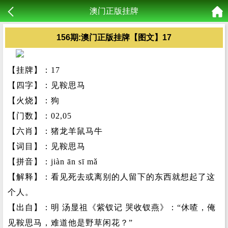
澳门正版挂牌
156期:澳门正版挂牌【图文】17
【挂牌】：17
【四字】：见鞍思马
【火烧】：狗
【门数】：02,05
【六肖】：猪龙羊鼠马牛
【词目】：见鞍思马
【拼音】：jiàn ān sī mǎ
【解释】：看见死去或离别的人留下的东西就想起了这
个人。
【出自】：明 汤显祖《紫钗记 哭收钗燕》：“休喳，俺
见鞍思马，难道他是野草闲花？”