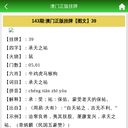
澳门正版挂牌
143期:澳门正版挂牌【图文】39
【挂牌】：39
【四字】：承天之祐
【火烧】：鼠
【门数】：05,01
【六肖】：牛鸡虎马猴狗
【词目】：承天之祐
【拼音】：chéng tiān zhī yòu
【解释】：承：受；祐：保佑。蒙受老天的保祐。
【出自】：《周易·大有》：“自天祐之，吉无不利。”
【示例】：迫窜良将，夷其肢股。屡蹶复兴，承天之
祐。（章炳麟《民国五豪赞》）