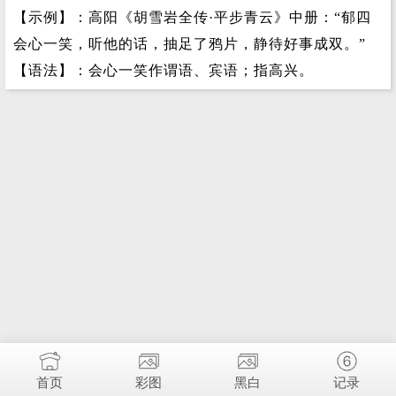
【示例】：高阳《胡雪岩全传·平步青云》中册：“郁四
会心一笑，听他的话，抽足了鸦片，静待好事成双。”
【语法】：会心一笑作谓语、宾语；指高兴。
首页
彩图
黑白
记录