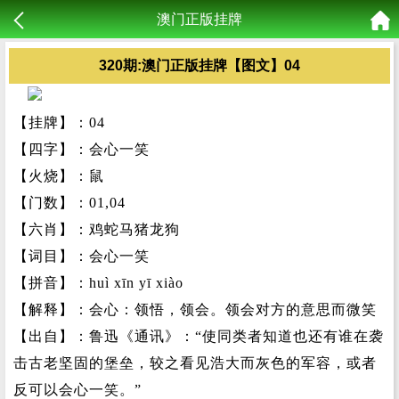
澳门正版挂牌
320期:澳门正版挂牌【图文】04
【挂牌】：04
【四字】：会心一笑
【火烧】：鼠
【门数】：01,04
【六肖】：鸡蛇马猪龙狗
【词目】：会心一笑
【拼音】：huì xīn yī xiào
【解释】：会心：领悟，领会。领会对方的意思而微笑
【出自】：鲁迅《通讯》：“使同类者知道也还有谁在袭
击古老坚固的堡垒，较之看见浩大而灰色的军容，或者
反可以会心一笑。”