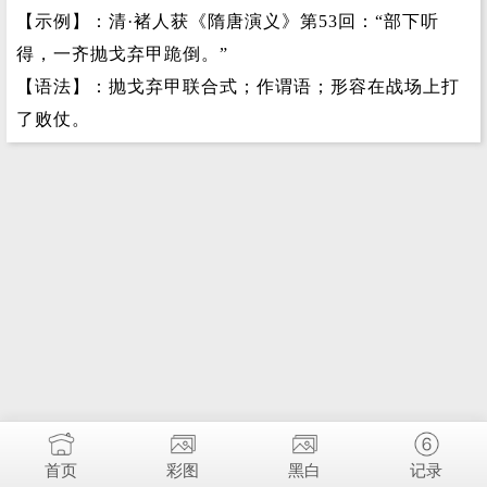
【示例】：清·褚人获《隋唐演义》第53回：“部下听
得，一齐抛戈弃甲跪倒。”
【语法】：抛戈弃甲联合式；作谓语；形容在战场上打
了败仗。
首页
彩图
黑白
记录