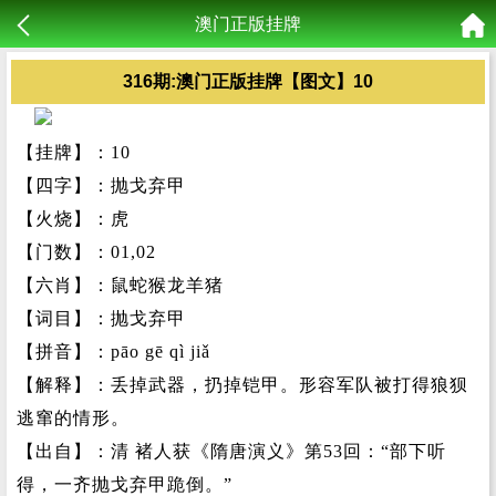
澳门正版挂牌
316期:澳门正版挂牌【图文】10
【挂牌】：10
【四字】：抛戈弃甲
【火烧】：虎
【门数】：01,02
【六肖】：鼠蛇猴龙羊猪
【词目】：抛戈弃甲
【拼音】：pāo gē qì jiǎ
【解释】：丢掉武器，扔掉铠甲。形容军队被打得狼狈
逃窜的情形。
【出自】：清 褚人获《隋唐演义》第53回：“部下听
得，一齐抛戈弃甲跪倒。”