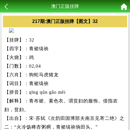
澳门正版挂牌
217期:澳门正版挂牌【图文】32
【挂牌】：32
【四字】：青裙缟袂
【火烧】：鸡
【门数】：02,04
【六肖】：狗蛇马虎猪龙
【词目】：青裙缟袂
【拼音】：qīng qún gǎo mèi
【解释】：青布裙、素色衣。谓贫妇的服饰。借指农
妇，贫妇。
【出自】：宋·苏轼《次韵田国博部夫南京见寄二绝》之
二：“火冷饧稀杏粥稠，青裙缟袂饷田头。”