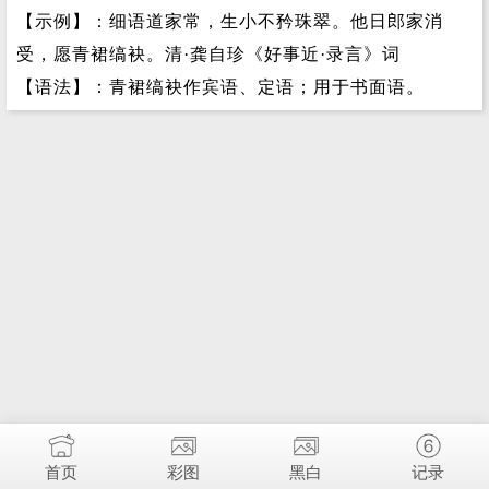
【示例】：细语道家常，生小不矜珠翠。他日郎家消
受，愿青裙缟袂。清·龚自珍《好事近·录言》词
【语法】：青裙缟袂作宾语、定语；用于书面语。
首页
彩图
黑白
记录