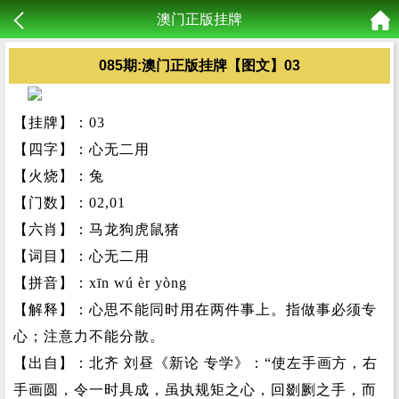
澳门正版挂牌
085期:澳门正版挂牌【图文】03
【挂牌】：03
【四字】：心无二用
【火烧】：兔
【门数】：02,01
【六肖】：马龙狗虎鼠猪
【词目】：心无二用
【拼音】：xīn wú èr yòng
【解释】：心思不能同时用在两件事上。指做事必须专
心；注意力不能分散。
【出自】：北齐 刘昼《新论 专学》：“使左手画方，右
手画圆，令一时具成，虽执规矩之心，回剟劂之手，而